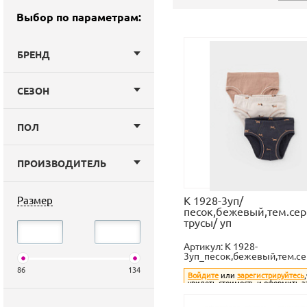
Выбор по параметрам:
БРЕНД
СЕЗОН
ПОЛ
ПРОИЗВОДИТЕЛЬ
Размер
К 1928-3уп/
песок,бежевый,тем.сер
трусы/ уп
Артикул:
К 1928-
3уп_песок,бежевый,тем.с
86
134
Войдите
или
зарегистрируйтесь
увидеть стоимость и оформить з