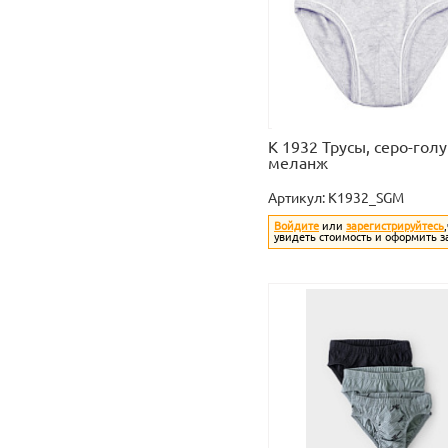
К 1932 Трусы, серо-гол
меланж
Артикул:
K1932_SGM
Войдите
или
зарегистрируйтесь
увидеть стоимость и оформить з