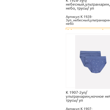
К 1928-3уп/
небесный,ультрамарин
небо, трусы/ уп
Артикул:
К 1928-
3уп_небесный,ультрамарин
небо
Войдите
или
зарегистрируйтесь
увидеть стоимость и оформить з
К 1907-2уп/
ультрамарин,ночное не
трусы/ уп
Артикул:
К 1907-