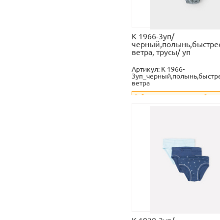
К 1966-3уп/
черный,полынь,быстре
ветра, трусы/ уп
Артикул:
К 1966-
3уп_черный,полынь,быстр
ветра
Войдите
или
зарегистрируйтесь
увидеть стоимость и оформить з