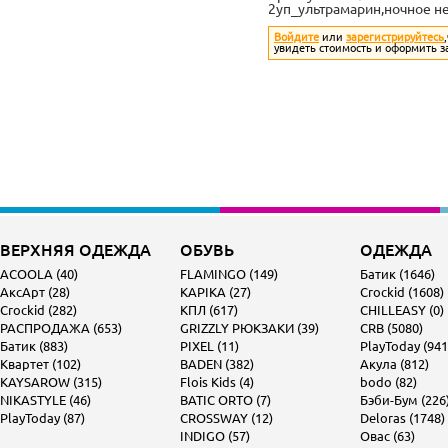
2уп_ультрамарин,ночное н
Войдите
или
зарегистрируйтесь
увидеть стоимость и оформить з
ВЕРХНЯЯ ОДЕЖДА
ОБУВЬ
ОДЕЖДА
ACOOLA (40)
FLAMINGO (149)
Батик (1646)
АксАрт (28)
KAPIKA (27)
Crockid (1608)
Crockid (282)
КПЛ (617)
CHILLEASY (0)
РАСПРОДАЖА (653)
GRIZZLY РЮКЗАКИ (39)
CRB (5080)
Батик (883)
PIXEL (11)
PlayToday (941
Квартет (102)
BADEN (382)
Акула (812)
KAYSAROW (315)
Flois Kids (4)
bodo (82)
NIKASTYLE (46)
BATIC ORTO (7)
Бэби-Бум (226
PlayToday (87)
CROSSWAY (12)
Deloras (1748)
INDIGO (57)
Овас (63)