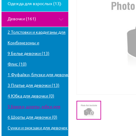
Одежда для взрослых (13)
Девочки (161)
2 Толстовки и кардиганы для
девочки (18)
Комбинезоны и
полукомбинезоны для девочки
9 Белье девочки (13)
(0)
Флис (10)
1 Фуфайки, блузки для девочки
(35)
3 Платье для девочки (13)
4 Юбка для девочки (0)
5 Брюки, шорты, юбки для
девочки (53)
6 Шорты для девочки (0)
Сумки и рюкзаки для девочек