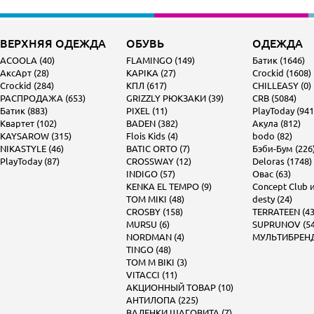
ВЕРХНЯЯ ОДЕЖДА
ОБУВЬ
ОДЕЖДА
ACOOLA (40)
FLAMINGO (149)
Батик (1646)
АксАрт (28)
KAPIKA (27)
Crockid (1608)
Crockid (284)
КПЛ (617)
CHILLEASY (0)
РАСПРОДАЖА (653)
GRIZZLY РЮКЗАКИ (39)
CRB (5084)
Батик (883)
PIXEL (11)
PlayToday (941
Квартет (102)
BADEN (382)
Акула (812)
KAYSAROW (315)
Flois Kids (4)
bodo (82)
NIKASTYLE (46)
BATIC ORTO (7)
Бэби-Бум (226
PlayToday (87)
CROSSWAY (12)
Deloras (1748)
INDIGO (57)
Овас (63)
KENKA EL TEMPO (9)
Concept Club и 
TOM MIKI (48)
desty (24)
CROSBY (158)
TERRATEEN (43
MURSU (6)
SUPRUNOV (54
NORDMAN (4)
МУЛЬТИБРЕНД 
TINGO (48)
TOM M BIKI (3)
VITACCI (11)
АКЦИОННЫЙ ТОВАР (10)
АНТИЛОПА (225)
ВАЛЕНКИ ШАГОВИТА (7)