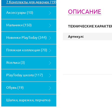
(0)
7 Комплекты для девочек (19)
ОПИСАНИЕ
Аксессуары (10)
Мальчики (150)
ТЕХНИЧЕСКИЕ ХАРАКТЕ
Артикул:
Новинки PlayToday (344)
Пляжная коллекция (70)
Яселька (3)
PlayToday школа (117)
Обувь (19)
Шапки, варежки, перчатки
(26)