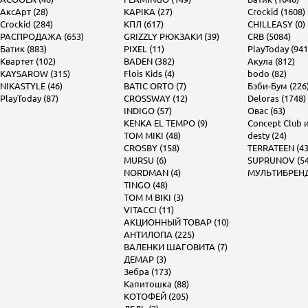
АксАрт (28)
KAPIKA (27)
Crockid (1608)
Crockid (284)
КПЛ (617)
CHILLEASY (0)
РАСПРОДАЖА (653)
GRIZZLY РЮКЗАКИ (39)
CRB (5084)
Батик (883)
PIXEL (11)
PlayToday (941
Квартет (102)
BADEN (382)
Акула (812)
KAYSAROW (315)
Flois Kids (4)
bodo (82)
NIKASTYLE (46)
BATIC ORTO (7)
Бэби-Бум (226
PlayToday (87)
CROSSWAY (12)
Deloras (1748)
INDIGO (57)
Овас (63)
KENKA EL TEMPO (9)
Concept Club и 
TOM MIKI (48)
desty (24)
CROSBY (158)
TERRATEEN (43
MURSU (6)
SUPRUNOV (54
NORDMAN (4)
МУЛЬТИБРЕНД 
TINGO (48)
TOM M BIKI (3)
VITACCI (11)
АКЦИОННЫЙ ТОВАР (10)
АНТИЛОПА (225)
ВАЛЕНКИ ШАГОВИТА (7)
ДЕМАР (3)
Зебра (173)
Капитошка (88)
КОТОФЕЙ (205)