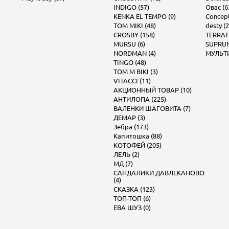
INDIGO (57)
Овас (6
KENKA EL TEMPO (9)
Concept 
TOM MIKI (48)
desty (2
CROSBY (158)
TERRAT
MURSU (6)
SUPRUN
NORDMAN (4)
МУЛЬТИ
TINGO (48)
TOM M BIKI (3)
VITACCI (11)
АКЦИОННЫЙ ТОВАР (10)
АНТИЛОПА (225)
ВАЛЕНКИ ШАГОВИТА (7)
ДЕМАР (3)
Зебра (173)
Капитошка (88)
КОТОФЕЙ (205)
ЛЕЛЬ (2)
МД (7)
САНДАЛИКИ ДАВЛЕКАНОВО
(4)
СКАЗКА (123)
ТОП-ТОП (6)
ЕВА ШУЗ (0)