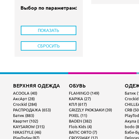
Выбор по параметрам:
ВЕРХНЯЯ ОДЕЖДА
ОБУВЬ
ОДЕ
ACOOLA (40)
FLAMINGO (149)
Батик (
АксАрт (28)
KAPIKA (27)
Crockid
Crockid (284)
КПЛ (617)
CHILLEA
РАСПРОДАЖА (653)
GRIZZLY РЮКЗАКИ (39)
CRB (50
Батик (883)
PIXEL (11)
PlayTod
Квартет (102)
BADEN (382)
Акула (
KAYSAROW (315)
Flois Kids (4)
bodo (8
NIKASTYLE (46)
BATIC ORTO (7)
Бэби-Бу
PlayToday (87)
CROSSWAY (12)
Deloras