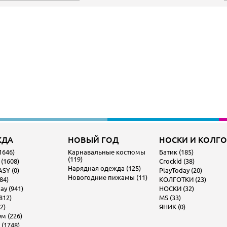
ЖДА
НОВЫЙ ГОД
НОСКИ И КОЛГ
1646)
Карнавальные костюмы
Батик (185)
(119)
 (1608)
Crockid (38)
Нарядная одежда (125)
SY (0)
PlayToday (20)
Новогодние пижамы (11)
84)
КОЛГОТКИ (23)
ay (941)
НОСКИ (32)
812)
MS (33)
2)
ЯНИК (0)
м (226)
 (1748)