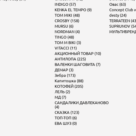
INDIGO (57)
Овас (63)
KENKA EL TEMPO (9)
Concept Club и 
TOM MIKI (48)
desty (24)
CROSBY (158)
TERRATEEN (43
MURSU (6)
SUPRUNOV (54
NORDMAN (4)
МУЛЬТИБРЕНД 
TINGO (48)
TOM M BIKI (3)
VITACCI (11)
АКЦИОННЫЙ ТОВАР (10)
АНТИЛОПА (225)
ВАЛЕНКИ ШАГОВИТА (7)
ДЕМАР (3)
Зебра (173)
Капитошка (88)
КОТОФЕЙ (205)
ЛЕЛЬ (2)
МД (7)
САНДАЛИКИ ДАВЛЕКАНОВО
(4)
СКАЗКА (123)
ТОП-ТОП (6)
ЕВА ШУЗ (0)