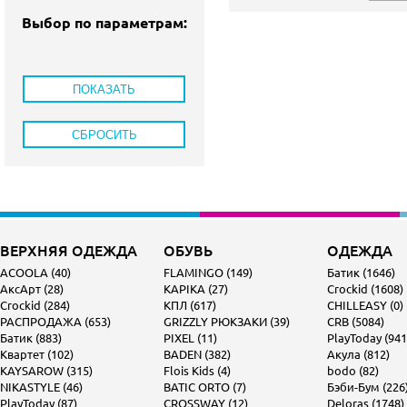
Выбор по параметрам:
ВЕРХНЯЯ ОДЕЖДА
ОБУВЬ
ОДЕЖДА
ACOOLA (40)
FLAMINGO (149)
Батик (1646)
АксАрт (28)
KAPIKA (27)
Crockid (1608)
Crockid (284)
КПЛ (617)
CHILLEASY (0)
РАСПРОДАЖА (653)
GRIZZLY РЮКЗАКИ (39)
CRB (5084)
Батик (883)
PIXEL (11)
PlayToday (941
Квартет (102)
BADEN (382)
Акула (812)
KAYSAROW (315)
Flois Kids (4)
bodo (82)
NIKASTYLE (46)
BATIC ORTO (7)
Бэби-Бум (226
PlayToday (87)
CROSSWAY (12)
Deloras (1748)