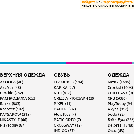
Войдите
или
зарегистрируйтесь
увидеть стоимость и оформить з
ВЕРХНЯЯ ОДЕЖДА
ОБУВЬ
ОДЕЖДА
ACOOLA (40)
FLAMINGO (149)
Батик (1646)
АксАрт (28)
KAPIKA (27)
Crockid (1608)
Crockid (282)
КПЛ (617)
CHILLEASY (0)
РАСПРОДАЖА (653)
GRIZZLY РЮКЗАКИ (39)
CRB (5080)
Батик (883)
PIXEL (11)
PlayToday (941
Квартет (102)
BADEN (382)
Акула (812)
KAYSAROW (315)
Flois Kids (4)
bodo (82)
NIKASTYLE (46)
BATIC ORTO (7)
Бэби-Бум (226
PlayToday (87)
CROSSWAY (12)
Deloras (1748)
INDIGO (57)
Овас (63)