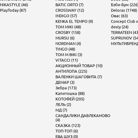
NIKASTYLE (46)
BATIC ORTO (7)
Бэби-Бум (226
PlayToday (87)
CROSSWAY (12)
Deloras (1748)
INDIGO (57)
Овас (63)
KENKA EL TEMPO (9)
Concept Club и 
TOM MIKI (48)
desty (24)
CROSBY (158)
TERRATEEN (43
MURSU (6)
SUPRUNOV (54
NORDMAN (4)
МУЛЬТИБРЕНД 
TINGO (48)
TOM M BIKI (3)
VITACCI (11)
АКЦИОННЫЙ ТОВАР (10)
АНТИЛОПА (225)
ВАЛЕНКИ ШАГОВИТА (7)
ДЕМАР (3)
Зебра (173)
Капитошка (88)
КОТОФЕЙ (205)
ЛЕЛЬ (2)
МД (7)
САНДАЛИКИ ДАВЛЕКАНОВО
(4)
СКАЗКА (123)
ТОП-ТОП (6)
ЕВА ШУЗ (0)