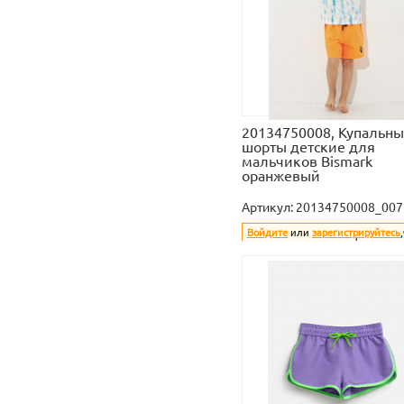
20134750008, Купальн
шорты детские для
мальчиков Bismark
оранжевый
Артикул:
20134750008_007
Войдите
или
зарегистрируйтесь
увидеть стоимость и оформить з