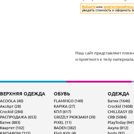
Войдите
или
зарегистрируйтесь
увидеть стоимость и оформить з
Наш сайт представляет пляж
и приятного к телу материал
ВЕРХНЯЯ ОДЕЖДА
ОБУВЬ
ОДЕЖДА
ACOOLA (40)
FLAMINGO (149)
Батик (1646)
АксАрт (28)
KAPIKA (27)
Crockid (1608)
Crockid (284)
КПЛ (617)
CHILLEASY (0)
РАСПРОДАЖА (653)
GRIZZLY РЮКЗАКИ (39)
CRB (5084)
Батик (883)
PIXEL (11)
PlayToday (941
Квартет (102)
BADEN (382)
Акула (812)
KAYSAROW (315)
Flois Kids (4)
bodo (82)