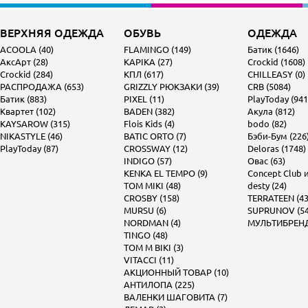
ВЕРХНЯЯ ОДЕЖДА
ОБУВЬ
ОДЕЖДА
ACOOLA (40)
FLAMINGO (149)
Батик (1646)
АксАрт (28)
KAPIKA (27)
Crockid (1608)
Crockid (284)
КПЛ (617)
CHILLEASY (0)
РАСПРОДАЖА (653)
GRIZZLY РЮКЗАКИ (39)
CRB (5084)
Батик (883)
PIXEL (11)
PlayToday (941
Квартет (102)
BADEN (382)
Акула (812)
KAYSAROW (315)
Flois Kids (4)
bodo (82)
NIKASTYLE (46)
BATIC ORTO (7)
Бэби-Бум (226
PlayToday (87)
CROSSWAY (12)
Deloras (1748)
INDIGO (57)
Овас (63)
KENKA EL TEMPO (9)
Concept Club и 
TOM MIKI (48)
desty (24)
CROSBY (158)
TERRATEEN (43
MURSU (6)
SUPRUNOV (54
NORDMAN (4)
МУЛЬТИБРЕНД 
TINGO (48)
TOM M BIKI (3)
VITACCI (11)
АКЦИОННЫЙ ТОВАР (10)
АНТИЛОПА (225)
ВАЛЕНКИ ШАГОВИТА (7)