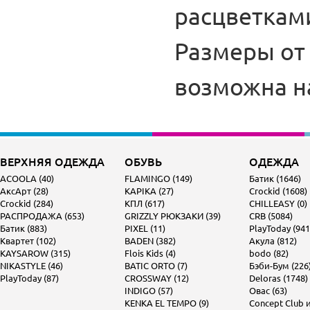
расцветкам
Размеры от 
возможна н
ВЕРХНЯЯ ОДЕЖДА
ОБУВЬ
ОДЕЖДА
ACOOLA (40)
FLAMINGO (149)
Батик (1646)
АксАрт (28)
KAPIKA (27)
Crockid (1608)
Crockid (284)
КПЛ (617)
CHILLEASY (0)
РАСПРОДАЖА (653)
GRIZZLY РЮКЗАКИ (39)
CRB (5084)
Батик (883)
PIXEL (11)
PlayToday (941
Квартет (102)
BADEN (382)
Акула (812)
KAYSAROW (315)
Flois Kids (4)
bodo (82)
NIKASTYLE (46)
BATIC ORTO (7)
Бэби-Бум (226
PlayToday (87)
CROSSWAY (12)
Deloras (1748)
INDIGO (57)
Овас (63)
KENKA EL TEMPO (9)
Concept Club и 