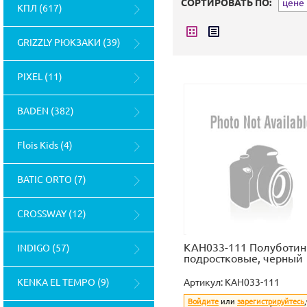
СОРТИРОВАТЬ ПО:
цене (
КПЛ (617)
GRIZZLY РЮКЗАКИ (39)
PIXEL (11)
BADEN (382)
Flois Kids (4)
BATIC ORTO (7)
CROSSWAY (12)
KAH033-111 Полуботин
INDIGO (57)
подростковые, черный
KENKA EL TEMPO (9)
Артикул:
KAH033-111
Войдите
или
зарегистрируйтесь