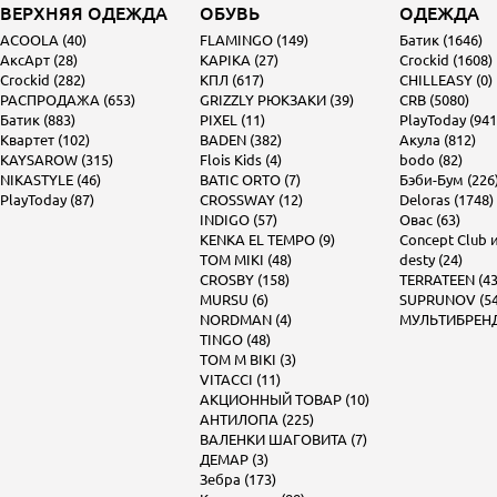
ВЕРХНЯЯ ОДЕЖДА
ОБУВЬ
ОДЕЖДА
ACOOLA (40)
FLAMINGO (149)
Батик (1646)
АксАрт (28)
KAPIKA (27)
Crockid (1608)
Crockid (282)
КПЛ (617)
CHILLEASY (0)
РАСПРОДАЖА (653)
GRIZZLY РЮКЗАКИ (39)
CRB (5080)
Батик (883)
PIXEL (11)
PlayToday (941
Квартет (102)
BADEN (382)
Акула (812)
KAYSAROW (315)
Flois Kids (4)
bodo (82)
NIKASTYLE (46)
BATIC ORTO (7)
Бэби-Бум (226
PlayToday (87)
CROSSWAY (12)
Deloras (1748)
INDIGO (57)
Овас (63)
KENKA EL TEMPO (9)
Concept Club и 
TOM MIKI (48)
desty (24)
CROSBY (158)
TERRATEEN (43
MURSU (6)
SUPRUNOV (54
NORDMAN (4)
МУЛЬТИБРЕНД 
TINGO (48)
TOM M BIKI (3)
VITACCI (11)
АКЦИОННЫЙ ТОВАР (10)
АНТИЛОПА (225)
ВАЛЕНКИ ШАГОВИТА (7)
ДЕМАР (3)
Зебра (173)