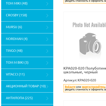
увидеть стоимость и оформить з
TOM MIKI (48)
CROSBY (158)
MURSU (6)
NORDMAN (4)
TINGO (48)
TOM M BIKI (3)
KPA020-020 Полуботин
школьные, черный
VITACCI (11)
Артикул:
KPA020-020
АКЦИОННЫЙ ТОВАР (10)
Войдите
или
зарегистрируйтесь
увидеть стоимость и оформить з
АНТИЛОПА (225)