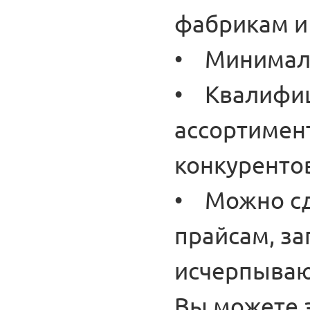
фабрикам и
• Минималь
• Квалифиц
ассортимен
конкуренто
• Можно сд
прайсам, з
исчерпываю
Вы можете з