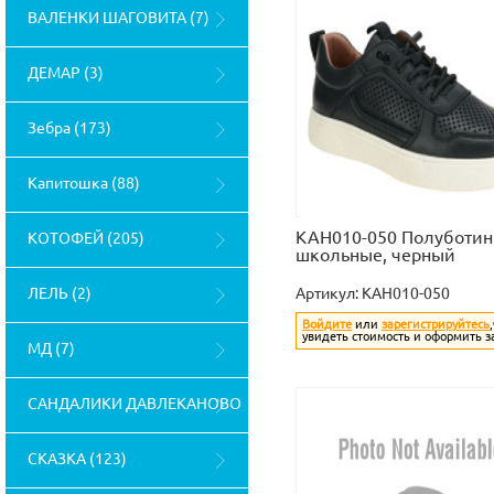
ВАЛЕНКИ ШАГОВИТА (7)
ДЕМАР (3)
Зебра (173)
Капитошка (88)
KAH010-050 Полуботин
КОТОФЕЙ (205)
школьные, черный
ЛЕЛЬ (2)
Артикул:
KAH010-050
Войдите
или
зарегистрируйтесь
увидеть стоимость и оформить з
МД (7)
САНДАЛИКИ ДАВЛЕКАНОВО
(4)
СКАЗКА (123)