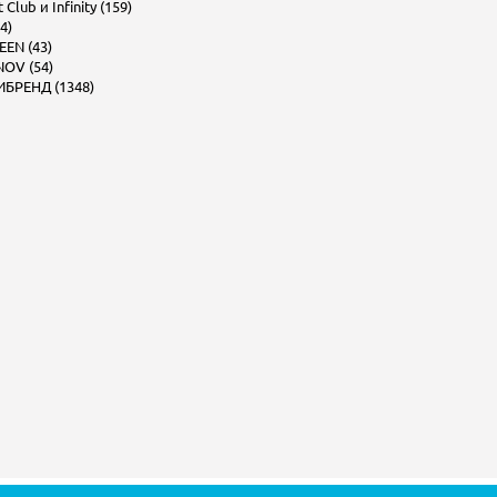
Club и Infinity (159)
4)
EEN (43)
OV (54)
БРЕНД (1348)