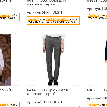
черный
64141_OLG Юбка для
61832_OLG
девочки, серый
Артикул:
618
Артикул:
64141_OLG_1
руйтесь
,чтобы
Войдите
или
з
рмить заказ.
увидеть стоим
Войдите
или
зарегистрируйтесь
,чтобы
увидеть стоимость и оформить заказ.
черный
64143_OLG Брюки для
61820_OLG
девочки, серый
Артикул:
61
Артикул:
64143_OLG_1
руйтесь
,чтобы
Войдите
или
з