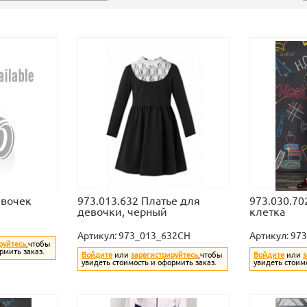
евочек
973.013.632 Платье для
973.030.70
девочки, черный
клетка
Артикул:
973_013_632CH
Артикул:
973
руйтесь
,чтобы
рмить заказ.
Войдите
или
зарегистрируйтесь
,чтобы
Войдите
или
з
увидеть стоимость и оформить заказ.
увидеть стоим