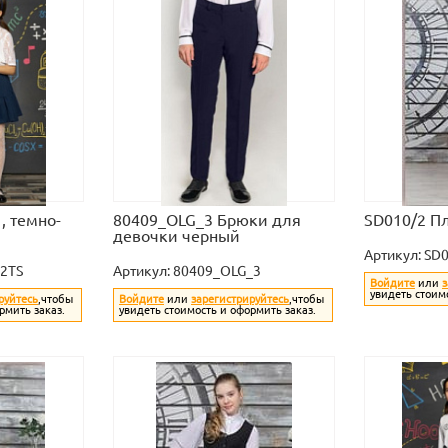
, темно-
80409_OLG_3 Брюки для
SD010/2 Пл
девочки черный
Артикул:
SD0
2TS
Артикул:
80409_OLG_3
Войдите
или
з
увидеть стоим
руйтесь
,чтобы
Войдите
или
зарегистрируйтесь
,чтобы
рмить заказ.
увидеть стоимость и оформить заказ.