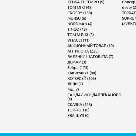
KENKA EL TEMPO (9)
Concept 
TOM MIKI (48)
desty (2
CROSBY (158)
TERRAT
MURSU (6)
SUPRUN
NORDMAN (4)
МУЛЬТИ
TINGO (48)
TOM M BIKI (3)
VITACCI (11)
АКЦИОННЫЙ ТОВАР (10)
АНТИЛОПА (225)
ВАЛЕНКИ ШАГОВИТА (7)
ДЕМАР (3)
Зебра (173)
Капитошка (88)
КОТОФЕЙ (205)
ЛЕЛЬ (2)
МД (7)
САНДАЛИКИ ДАВЛЕКАНОВО
(4)
СКАЗКА (123)
ТОП-ТОП (6)
ЕВА ШУЗ (0)