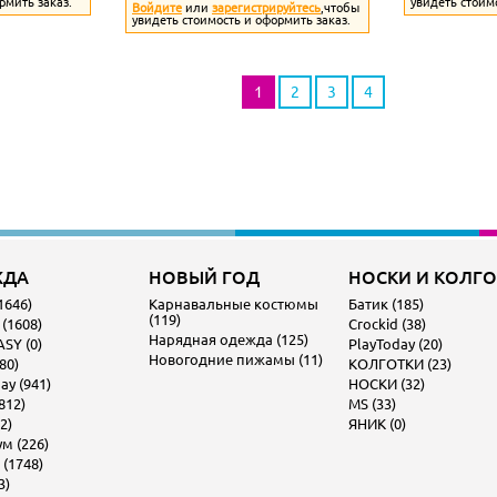
рмить заказ.
увидеть стоим
Войдите
или
зарегистрируйтесь
,чтобы
увидеть стоимость и оформить заказ.
1
2
3
4
ЖДА
НОВЫЙ ГОД
НОСКИ И КОЛГ
1646)
Карнавальные костюмы
Батик (185)
(119)
 (1608)
Crockid (38)
Нарядная одежда (125)
SY (0)
PlayToday (20)
Новогодние пижамы (11)
80)
КОЛГОТКИ (23)
ay (941)
НОСКИ (32)
812)
MS (33)
2)
ЯНИК (0)
м (226)
 (1748)
3)