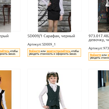
серый
SD009/1 Сарафан, черный
973.017.48
девочку, 
Артикул:
SD009_1
Артикул:
97
руйтесь
,чтобы
Войдите
или
зарегистрируйтесь
,чтобы
рмить заказ.
увидеть стоимость и оформить заказ.
Войдите
или
з
увидеть стоим