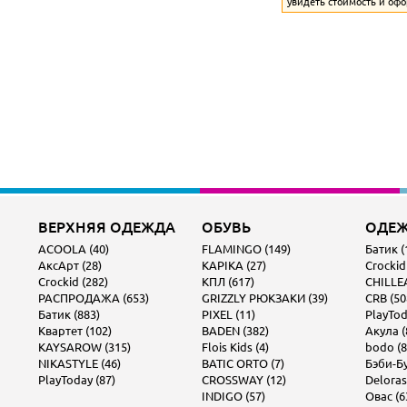
увидеть стоимость и офо
ВЕРХНЯЯ ОДЕЖДА
ОБУВЬ
ОДЕ
ACOOLA (40)
FLAMINGO (149)
Батик (
АксАрт (28)
KAPIKA (27)
Crockid
Crockid (282)
КПЛ (617)
CHILLEA
РАСПРОДАЖА (653)
GRIZZLY РЮКЗАКИ (39)
CRB (50
Батик (883)
PIXEL (11)
PlayTod
Квартет (102)
BADEN (382)
Акула (
KAYSAROW (315)
Flois Kids (4)
bodo (8
NIKASTYLE (46)
BATIC ORTO (7)
Бэби-Бу
PlayToday (87)
CROSSWAY (12)
Deloras
INDIGO (57)
Овас (6