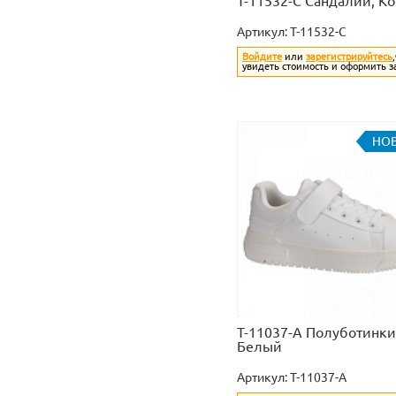
T-11532-C Сандалии, К
Артикул:
T-11532-C
Войдите
или
зарегистрируйтесь
увидеть стоимость и оформить з
НО
T-11037-A Полуботинки
Белый
Артикул:
T-11037-A