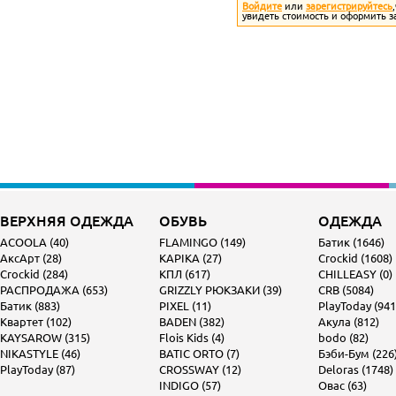
Войдите
или
зарегистрируйтесь
увидеть стоимость и оформить з
ВЕРХНЯЯ ОДЕЖДА
ОБУВЬ
ОДЕЖДА
ACOOLA (40)
FLAMINGO (149)
Батик (1646)
АксАрт (28)
KAPIKA (27)
Crockid (1608)
Crockid (284)
КПЛ (617)
CHILLEASY (0)
РАСПРОДАЖА (653)
GRIZZLY РЮКЗАКИ (39)
CRB (5084)
Батик (883)
PIXEL (11)
PlayToday (941
Квартет (102)
BADEN (382)
Акула (812)
KAYSAROW (315)
Flois Kids (4)
bodo (82)
NIKASTYLE (46)
BATIC ORTO (7)
Бэби-Бум (226
PlayToday (87)
CROSSWAY (12)
Deloras (1748)
INDIGO (57)
Овас (63)