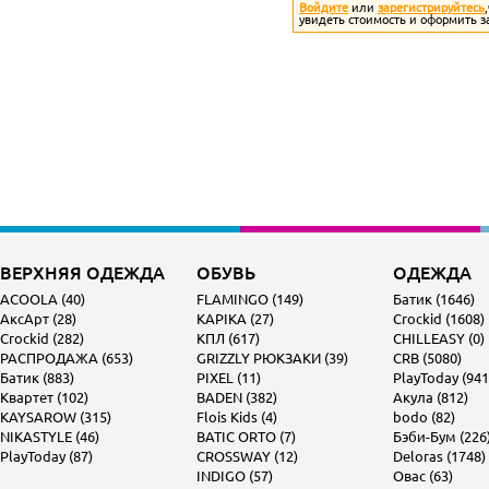
Войдите
или
зарегистрируйтесь
увидеть стоимость и оформить з
ВЕРХНЯЯ ОДЕЖДА
ОБУВЬ
ОДЕЖДА
ACOOLA (40)
FLAMINGO (149)
Батик (1646)
АксАрт (28)
KAPIKA (27)
Crockid (1608)
Crockid (282)
КПЛ (617)
CHILLEASY (0)
РАСПРОДАЖА (653)
GRIZZLY РЮКЗАКИ (39)
CRB (5080)
Батик (883)
PIXEL (11)
PlayToday (941
Квартет (102)
BADEN (382)
Акула (812)
KAYSAROW (315)
Flois Kids (4)
bodo (82)
NIKASTYLE (46)
BATIC ORTO (7)
Бэби-Бум (226
PlayToday (87)
CROSSWAY (12)
Deloras (1748)
INDIGO (57)
Овас (63)