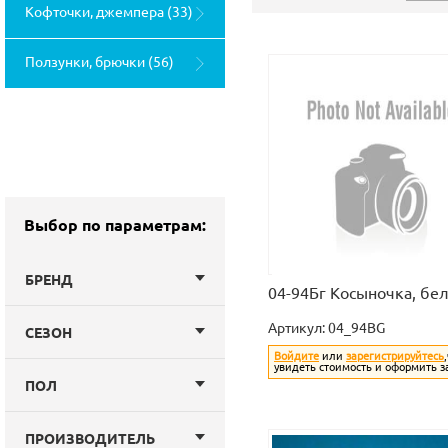
комплекты (93)
Кофточки, джемпера (33)
Ползунки, брючки (56)
Выбор по параметрам:
БРЕНД
04-94Бг Косыночка, бе
Артикул:
04_94BG
СЕЗОН
Войдите
или
зарегистрируйтесь
увидеть стоимость и оформить з
ПОЛ
ПРОИЗВОДИТЕЛЬ