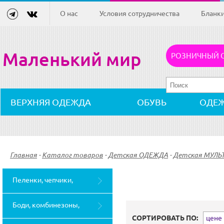
О нас
Условия сотрудничества
Бланк
Маленький мир
РОЗНИЧНЫЙ 
ВЕРХНЯЯ ОДЕЖДА
ОБУВЬ
ОДЕ
Главная
-
Каталог товаров
-
Детская ОДЕЖДА
-
Детская МУЛЬ
Пеленки, чепчики,
слюнявчики (28)
Боди, комбинезоны,
СОРТИРОВАТЬ ПО:
цене (