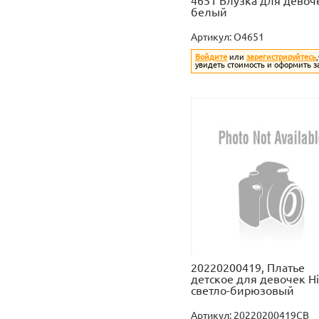
4651 Блузка для девоч
белый
Артикул:
O4651
Войдите
или
зарегистрируйтесь
увидеть стоимость и оформить з
20220200419, Платье
детское для девочек Hit
светло-бирюзовый
Артикул:
20220200419CB