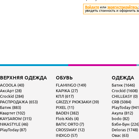
Войдите
или
зарегистрируйтесь
увидеть стоимость и оформить з
ВЕРХНЯЯ ОДЕЖДА
ОБУВЬ
ОДЕЖДА
ACOOLA (40)
FLAMINGO (149)
Батик (1646)
АксАрт (28)
KAPIKA (27)
Crockid (1608)
Crockid (284)
КПЛ (617)
CHILLEASY (0)
РАСПРОДАЖА (653)
GRIZZLY РЮКЗАКИ (39)
CRB (5084)
Батик (883)
PIXEL (11)
PlayToday (941
Квартет (102)
BADEN (382)
Акула (812)
KAYSAROW (315)
Flois Kids (4)
bodo (82)
NIKASTYLE (46)
BATIC ORTO (7)
Бэби-Бум (226
PlayToday (87)
CROSSWAY (12)
Deloras (1748)
INDIGO (57)
Овас (63)