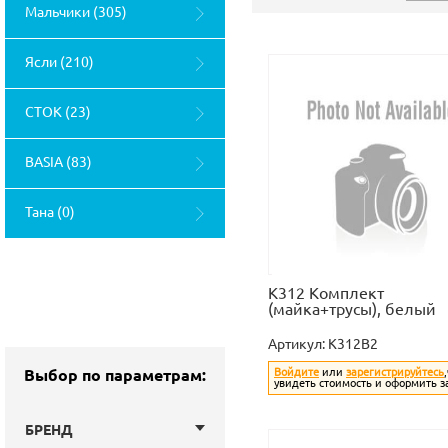
Мальчики (305)
Ясли (210)
СТОК (23)
BASIA (83)
Тана (0)
К312 Комплект
(майка+трусы), белый
Артикул:
K312B2
Выбор по параметрам:
Войдите
или
зарегистрируйтесь
увидеть стоимость и оформить з
БРЕНД