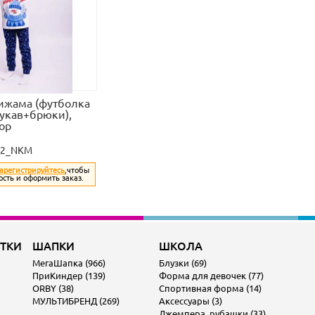
ижама (футболка
укав+брюки),
ор
32_NKM
арегистрируйтесь
,чтобы
ость и оформить заказ.
ОТКИ
ШАПКИ
ШКОЛА
МегаШапка (966)
Блузки (69)
ПриКиндер (139)
Форма для девочек (77)
ORBY (38)
Спортивная форма (14)
МУЛЬТИБРЕНД (269)
Аксессуары (3)
Джемпера, рубашки (33)