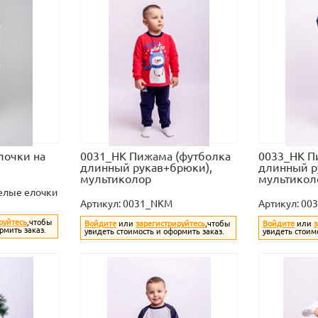
лочки на
0031_НК Пижама (футболка
0033_НК П
длинный рукав+брюки),
длинный р
мультиколор
мультикол
елые елочки
Артикул:
0031_NKM
Артикул:
00
руйтесь
,чтобы
Войдите
или
зарегистрируйтесь
,чтобы
Войдите
или
з
рмить заказ.
увидеть стоимость и оформить заказ.
увидеть стоим