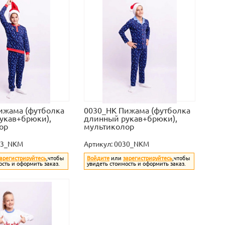
ижама (футболка
0030_НК Пижама (футболка
укав+брюки),
длинный рукав+брюки),
ор
мультиколор
33_NKM
Артикул:
0030_NKM
арегистрируйтесь
,чтобы
Войдите
или
зарегистрируйтесь
,чтобы
ость и оформить заказ.
увидеть стоимость и оформить заказ.