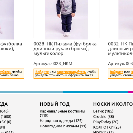
(футболка
0028_НК Пижама (футболка
0032_НК П
рюки),
длинный рукав+брюки),
длинный р
мультиколор
мультикол
Артикул:
0028_NKM
Артикул:
00
руйтесь
,чтобы
Войдите
или
зарегистрируйтесь
,чтобы
Войдите
или
з
рмить заказ.
увидеть стоимость и оформить заказ.
увидеть стоим
ЖДА
НОВЫЙ ГОД
НОСКИ И КОЛГ
1646)
Карнавальные костюмы
Батик (185)
(119)
 (1608)
Crockid (38)
Нарядная одежда (125)
SY (0)
PlayToday (20)
Новогодние пижамы (11)
84)
КОЛГОТКИ (23)
ay (941)
НОСКИ (32)