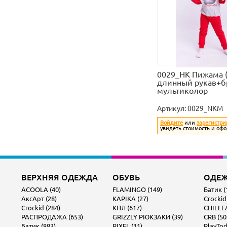
0029_НК Пижама 
длинный рукав+б
мультиколор
Артикул:
0029_NKM
Войдите
или
зарегистри
увидеть стоимость и офо
ВЕРХНЯЯ ОДЕЖДА
ОБУВЬ
ОДЕ
ACOOLA (40)
FLAMINGO (149)
Батик (
АксАрт (28)
KAPIKA (27)
Crockid
Crockid (284)
КПЛ (617)
CHILLEA
РАСПРОДАЖА (653)
GRIZZLY РЮКЗАКИ (39)
CRB (50
Батик (883)
PIXEL (11)
PlayTod