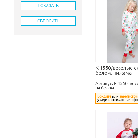
К 1550/веселые е
белом, пижама
Артикул:
К 1550_вес
на белом
Войдите
или
зарегистри
увидеть стоимость и офо