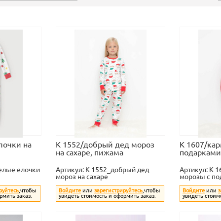
лочки на
К 1552/добрый дед мороз
К 1607/ка
на сахаре, пижама
подарками
елые елочки
Артикул:
К 1552_добрый дед
Артикул:
К 1
мороз на сахаре
морозы с по
руйтесь
,чтобы
Войдите
или
зарегистрируйтесь
,чтобы
Войдите
или
з
рмить заказ.
увидеть стоимость и оформить заказ.
увидеть стоим