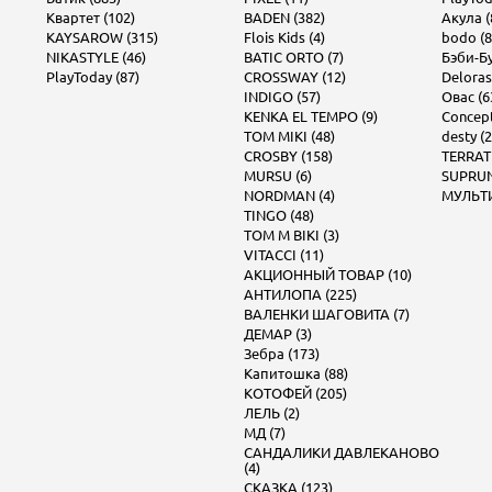
Квартет (102)
BADEN (382)
Акула (
KAYSAROW (315)
Flois Kids (4)
bodo (8
NIKASTYLE (46)
BATIC ORTO (7)
Бэби-Бу
PlayToday (87)
CROSSWAY (12)
Deloras
INDIGO (57)
Овас (6
KENKA EL TEMPO (9)
Concept 
TOM MIKI (48)
desty (2
CROSBY (158)
TERRAT
MURSU (6)
SUPRUN
NORDMAN (4)
МУЛЬТИ
TINGO (48)
TOM M BIKI (3)
VITACCI (11)
АКЦИОННЫЙ ТОВАР (10)
АНТИЛОПА (225)
ВАЛЕНКИ ШАГОВИТА (7)
ДЕМАР (3)
Зебра (173)
Капитошка (88)
КОТОФЕЙ (205)
ЛЕЛЬ (2)
МД (7)
САНДАЛИКИ ДАВЛЕКАНОВО
(4)
СКАЗКА (123)