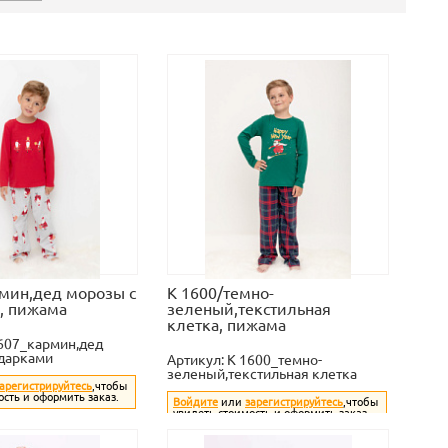
рмин,дед морозы с
К 1600/темно-
, пижама
зеленый,текстильная
клетка, пижама
607_кармин,дед
дарками
Артикул:
К 1600_темно-
зеленый,текстильная клетка
арегистрируйтесь
,чтобы
ость и оформить заказ.
Войдите
или
зарегистрируйтесь
,чтобы
увидеть стоимость и оформить заказ.