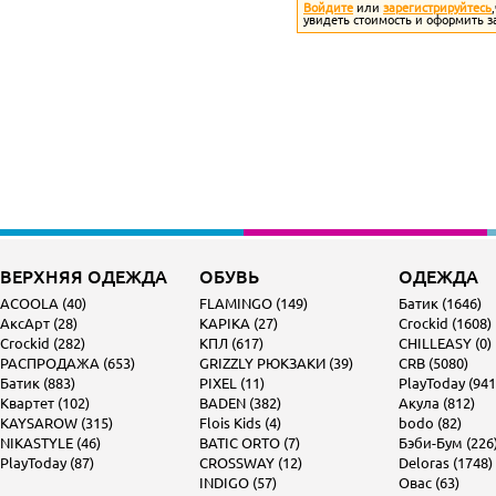
Войдите
или
зарегистрируйтесь
увидеть стоимость и оформить з
ВЕРХНЯЯ ОДЕЖДА
ОБУВЬ
ОДЕЖДА
ACOOLA (40)
FLAMINGO (149)
Батик (1646)
АксАрт (28)
KAPIKA (27)
Crockid (1608)
Crockid (282)
КПЛ (617)
CHILLEASY (0)
РАСПРОДАЖА (653)
GRIZZLY РЮКЗАКИ (39)
CRB (5080)
Батик (883)
PIXEL (11)
PlayToday (941
Квартет (102)
BADEN (382)
Акула (812)
KAYSAROW (315)
Flois Kids (4)
bodo (82)
NIKASTYLE (46)
BATIC ORTO (7)
Бэби-Бум (226
PlayToday (87)
CROSSWAY (12)
Deloras (1748)
INDIGO (57)
Овас (63)