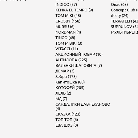
INDIGO (57)
Овас (63)
KENKA EL TEMPO (9)
Concept Club и 
TOM MIKI (48)
desty (24)
CROSBY (158)
TERRATEEN (43
MURSU (6)
SUPRUNOV (54
NORDMAN (4)
МУЛЬТИБРЕНД 
TINGO (48)
TOM M BIKI (3)
VITACCI (11)
АКЦИОННЫЙ ТОВАР (10)
АНТИЛОПА (225)
ВАЛЕНКИ ШАГОВИТА (7)
ДЕМАР (3)
Зебра (173)
Капитошка (88)
КОТОФЕЙ (205)
ЛЕЛЬ (2)
МД (7)
САНДАЛИКИ ДАВЛЕКАНОВО
(4)
СКАЗКА (123)
ТОП-ТОП (6)
ЕВА ШУЗ (0)