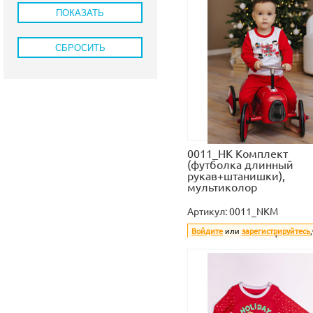
0011_НК Комплект
(футболка длинный
рукав+штанишки),
мультиколор
Артикул:
0011_NKM
Войдите
или
зарегистрируйтесь
увидеть стоимость и оформить з