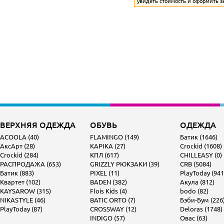
увидеть стоимость и оформить з
ВЕРХНЯЯ ОДЕЖДА
ОБУВЬ
ОДЕЖДА
ACOOLA (40)
FLAMINGO (149)
Батик (1646)
АксАрт (28)
KAPIKA (27)
Crockid (1608)
Crockid (284)
КПЛ (617)
CHILLEASY (0)
РАСПРОДАЖА (653)
GRIZZLY РЮКЗАКИ (39)
CRB (5084)
Батик (883)
PIXEL (11)
PlayToday (941
Квартет (102)
BADEN (382)
Акула (812)
KAYSAROW (315)
Flois Kids (4)
bodo (82)
NIKASTYLE (46)
BATIC ORTO (7)
Бэби-Бум (226
PlayToday (87)
CROSSWAY (12)
Deloras (1748)
INDIGO (57)
Овас (63)