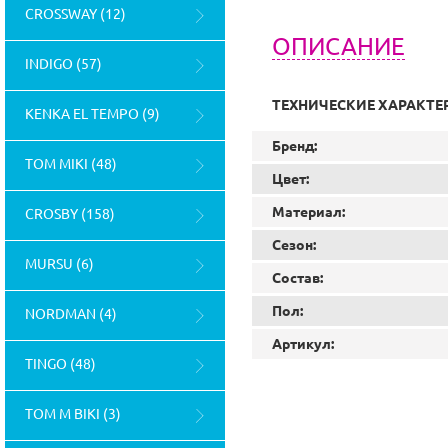
CROSSWAY (12)
ОПИСАНИЕ
INDIGO (57)
ТЕХНИЧЕСКИЕ ХАРАКТЕ
KENKA EL TEMPO (9)
Бренд:
TOM MIKI (48)
Цвет:
Материал:
CROSBY (158)
Сезон:
MURSU (6)
Состав:
Пол:
NORDMAN (4)
Артикул:
TINGO (48)
TOM M BIKI (3)