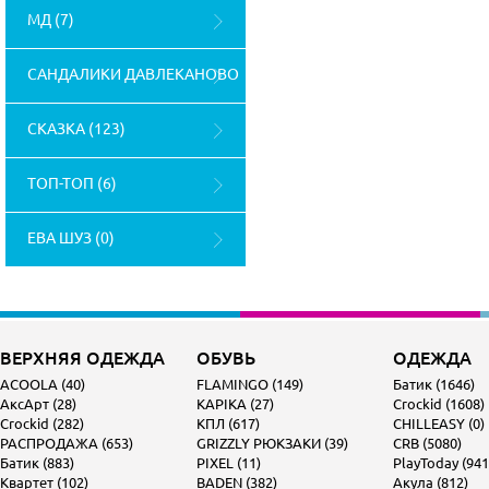
МД (7)
САНДАЛИКИ ДАВЛЕКАНОВО
(4)
СКАЗКА (123)
ТОП-ТОП (6)
ЕВА ШУЗ (0)
ВЕРХНЯЯ ОДЕЖДА
ОБУВЬ
ОДЕЖДА
ACOOLA (40)
FLAMINGO (149)
Батик (1646)
АксАрт (28)
KAPIKA (27)
Crockid (1608)
Crockid (282)
КПЛ (617)
CHILLEASY (0)
РАСПРОДАЖА (653)
GRIZZLY РЮКЗАКИ (39)
CRB (5080)
Батик (883)
PIXEL (11)
PlayToday (941
Квартет (102)
BADEN (382)
Акула (812)