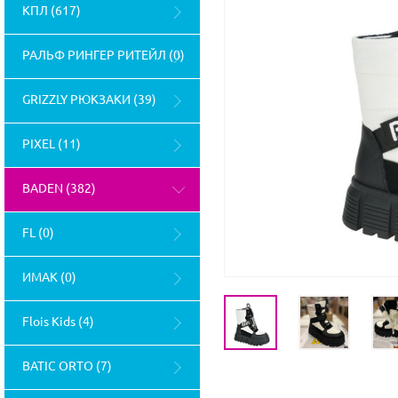
КПЛ (617)
РАЛЬФ РИНГЕР РИТЕЙЛ (0)
GRIZZLY РЮКЗАКИ (39)
PIXEL (11)
BADEN (382)
FL (0)
ИМАК (0)
Flois Kids (4)
BATIC ORTO (7)