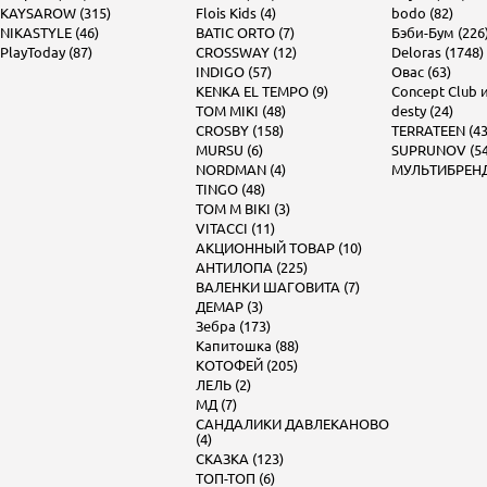
KAYSAROW (315)
Flois Kids (4)
bodo (82)
NIKASTYLE (46)
BATIC ORTO (7)
Бэби-Бум (226
PlayToday (87)
CROSSWAY (12)
Deloras (1748)
INDIGO (57)
Овас (63)
KENKA EL TEMPO (9)
Concept Club и 
TOM MIKI (48)
desty (24)
CROSBY (158)
TERRATEEN (43
MURSU (6)
SUPRUNOV (54
NORDMAN (4)
МУЛЬТИБРЕНД 
TINGO (48)
TOM M BIKI (3)
VITACCI (11)
АКЦИОННЫЙ ТОВАР (10)
АНТИЛОПА (225)
ВАЛЕНКИ ШАГОВИТА (7)
ДЕМАР (3)
Зебра (173)
Капитошка (88)
КОТОФЕЙ (205)
ЛЕЛЬ (2)
МД (7)
САНДАЛИКИ ДАВЛЕКАНОВО
(4)
СКАЗКА (123)
ТОП-ТОП (6)